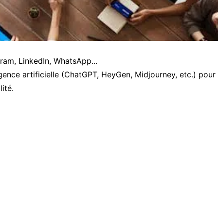
gram, LinkedIn, WhatsApp...
lligence artificielle (ChatGPT, HeyGen, Midjourney, etc.) pou
ité.