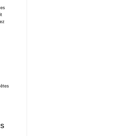
tes
it
vez
 êtes
ds