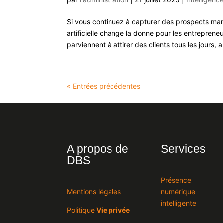
Si vous continuez à capturer des prospects man
artificielle change la donne pour les entrepre
parviennent à attirer des clients tous les jours, 
« Entrées précédentes
A propos de
Services
DBS
Présence
Mentions légales
numérique
intelligente
Politique
Vie privée