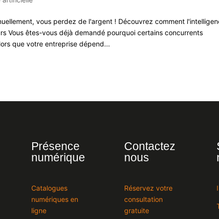
uellement, vous perdez de l'argent ! Découvrez comment l'intellige
neurs Vous êtes-vous déjà demandé pourquoi certains concurrents
alors que votre entreprise dépend...
Présence
Contactez
numérique
nous
Catalogues
Réservez votre
numériques en
consultation
ligne
gratuite