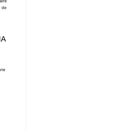
aire
e de
IA
nne