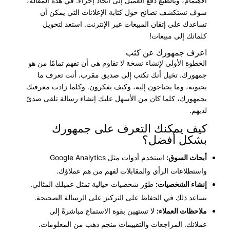
الاهتمام، وبالطبع دفع العميل إلى اتخاذ إجراء. في هذه المقالة،
سوف نستكشف نصائح حول كتابة الإعلانات التي يمكن أن
تساعدك على إتقان المبيعات عبر الإنترنت. استعد لتحويل
كلماتك إلى مبيعات!
اعرف جمهورك عن كثب
الخطوة الأولى لإنشاء نسخة لا تقاوم هي أن تفهم تمامًا من هو
جمهورك. تخيل أنك تكتب إلى صديق مقرب. أنت تعرف ما
يحبونه، وما يحتاجون إليه، وكيف يفكرون. وكلما زادت معرفتك
بجمهورك، كلما كان من الأسهل عليك إنشاء رسالة تلقى صدىً
لديهم.
كيف يمكنك التعرف على جمهورك
بشكل أفضل؟
أبحاث السوق:
استخدم أدوات مثل Google Analytics
واستطلاعات الرأي والمقابلات لفهم من هم عملاؤك.
إنشاء الشخصيات:
طوّر شخصيات خيالية تمثل عميلك المثالي.
يساعد ذلك في الحفاظ على التركيز على الرسالة الصحيحة.
ملاحظات العملاء:
لا تستهين بقوة الاستماع مباشرةً إلى
عملائك. المراجعات والتقييمات منجم ذهب من المعلومات.