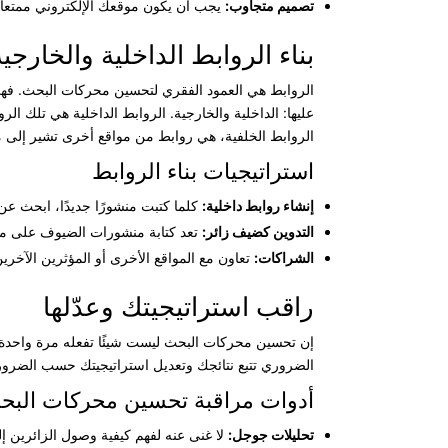
تصميم متجاوب:
يجب أن يكون موقعك الإلكتروني ممتعاً 
بناء الروابط الداخلية والخارجية
الروابط هي العمود الفقري لتحسين محركات البحث. فه
عليها: الداخلية والخارجية. الروابط الداخلية هي تلك 
الروابط الخلفية، هي روابط من مواقع أخرى تشير إلى 
استراتيجيات بناء الروابط
إنشاء روابط داخلية:
كلما كتبت منشورًا جديدًا، ابحث 
التدوين كضيف زائر:
تعد كتابة منشورات الضيوف على مد
الشراكات:
تعاون مع المواقع الأخرى أو المؤثرين الآخرين 
راقب استراتيجيتك وعدّلها
إن تحسين محركات البحث ليست شيئًا تفعله مرة واحدة ث
الضروري تتبع نتائجك وتعديل استراتيجيتك حسب الضرور
أدوات مراقبة تحسين محركات البح
تحليلات جوجل:
لا غنى عنه لفهم كيفية وصول الزائرين إ