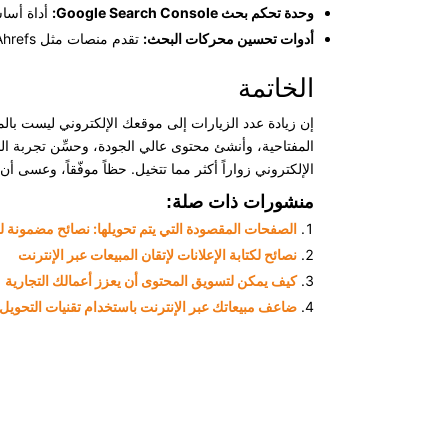
وحدة تحكم بحث Google Search Console:
أداة أساس
أدوات تحسين محركات البحث:
تقدم منصات مثل Ahrefs وSEMrush وMoz رؤى قيّمة حول استراتيجية تحسين محركات البحث ومنافسيك.
الخاتمة
إن زيادة عدد الزيارات إلى موقعك الإلكتروني ليست با
المفتاحية، وأنشئ محتوى عالي الجودة، وحسِّن تجربة الم
الإلكتروني زواراً أكثر مما تتخيل. حظاً موفّقاً، وعسى 
منشورات ذات صلة:
الصفحات المقصودة التي يتم تحويلها: نصائح مضمونة لكت
نصائح لكتابة الإعلانات لإتقان المبيعات عبر الإنترنت
كيف يمكن لتسويق المحتوى أن يعزز أعمالك التجارية
ضاعف مبيعاتك عبر الإنترنت باستخدام تقنيات التحويل ا