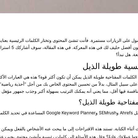
ل على الزيارات مستمرة. فأنت تنشئ المحتوى وتختار الكلمات الرئيسية بعناية، 
السار هو أن تحسين
ة. هل نبدأ؟
سية طويلة الذيل
لكلمات المفتاحية طويلة الذيل يمكن أن تكون أكثر قوة؟ هذه هي العبارات الأكث
ط. على سبيل المثال، بدلاً من تحسين المحتوى الخاص بك من أجل "أحذية رياضية
نافسة فيها أقل، مما يعني أنه يمكنك الترتيب بسهولة أكبر وجذب جمهور مؤهل لل
فتاحية طويلة الذيل؟
يمكن لأدوات مثل Ahrefs وSEMrush وord Planner
ها عملاؤك عادةً؟ حوّل هذه الأسئلة إلى كلمات رئيسية وأنشئ محتوى يجيب عنه