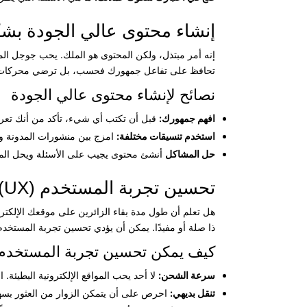
إنشاء محتوى عالي الجودة بش
إنه أمر مبتذل، ولكن المحتوى هو الملك. يحب جوجل الم
تحافظ على تفاعل جمهورك فحسب، بل ترضي محركات البح
نصائح لإنشاء محتوى عالي الجودة
افهم جمهورك:
قبل أن تكتب أي شيء، تأكد من أنك تعرف
استخدم تنسيقات مختلفة:
امزج بين منشورات المدونة ومقا
حل المشاكل
أنشئ محتوى يجيب على الأسئلة ويحل ال
تحسين تجربة المستخدم (UX)
هل تعلم أن طول مدة بقاء الزائرين على موقعك الإلك
ذا صلة أو مفيدًا. يمكن أن يؤدي تحسين تجربة المستخدم (UX) إلى تحقيق المعجزات لإبقاء الزوار لفترة أطول، وبالتالي تحسين تر
كيف يمكن تحسين تجربة المستخدم
سرعة الشحن:
لا أحد يحب المواقع الإلكترونية البطيئة. استخدم أدوات مثل  PageSpeed Insights
تنقل بديهي:
احرص على أن يتمكن الزوار من العثور بسه