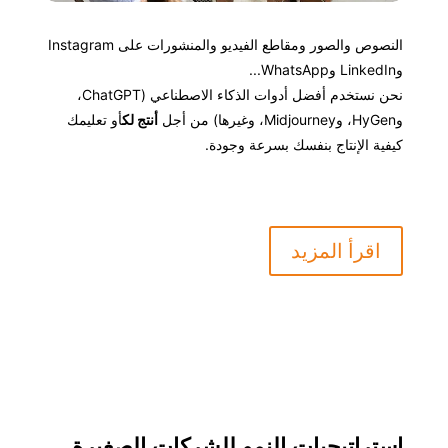
النصوص والصور ومقاطع الفيديو والمنشورات على Instagram
وLinkedIn وWhatsApp...
نحن نستخدم أفضل أدوات الذكاء الاصطناعي (ChatGPT،
وHyGen، وMidjourney، وغيرها) من أجل
أنتج لك
أو تعليمك
كيفية الإنتاج بنفسك بسرعة وجودة.
اقرأ المزيد
استراتيجيات النمو للشركات الصغيرة