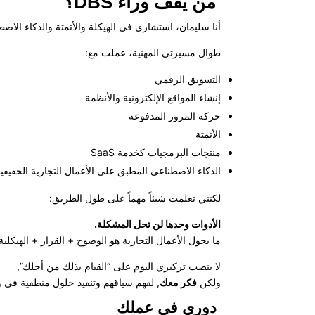
من يقف وراء DBS؟
أنا سليمان، استشاري في الهيكلة والأتمتة والذكاء الا
طوال مسيرتي المهنية، عملت مع:
التسويق الرقمي
إنشاء المواقع الإلكترونية والأنظمة
حركة المرور المدفوعة
الأتمتة
منتجات البرمجيات كخدمة SaaS
الذكاء الاصطناعي المطبق على الأعمال التجارية الحقيقي
لكنني تعلمت شيئاً مهماً على طول الطريق:
الأدوات وحدها لن تحل المشكلة.
ما يحول الأعمال التجارية هو الوضوح + القرار + الهيكلية
لا ينصب تركيزي اليوم على “القيام بذلك من أجلك”,
ولكن
فكر معك
, لفهم سياقهم وتنفيذ حلول منطقية في و
دوري في عملك