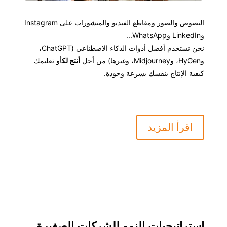
النصوص والصور ومقاطع الفيديو والمنشورات على Instagram
وLinkedIn وWhatsApp...
نحن نستخدم أفضل أدوات الذكاء الاصطناعي (ChatGPT،
وHyGen، وMidjourney، وغيرها) من أجل
أنتج لك
أو تعليمك
كيفية الإنتاج بنفسك بسرعة وجودة.
اقرأ المزيد
استراتيجيات النمو للشركات الصغيرة