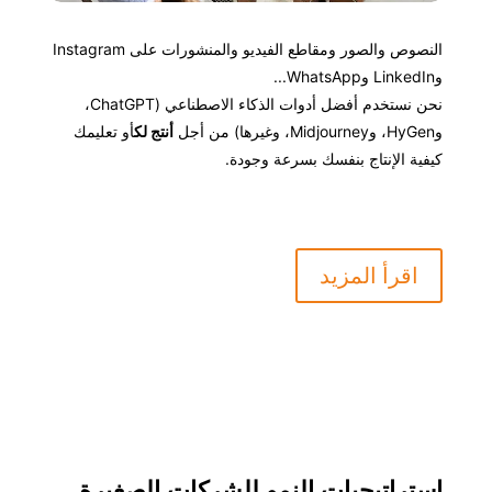
النصوص والصور ومقاطع الفيديو والمنشورات على Instagram
وLinkedIn وWhatsApp...
نحن نستخدم أفضل أدوات الذكاء الاصطناعي (ChatGPT،
وHyGen، وMidjourney، وغيرها) من أجل
أنتج لك
أو تعليمك
كيفية الإنتاج بنفسك بسرعة وجودة.
اقرأ المزيد
استراتيجيات النمو للشركات الصغيرة