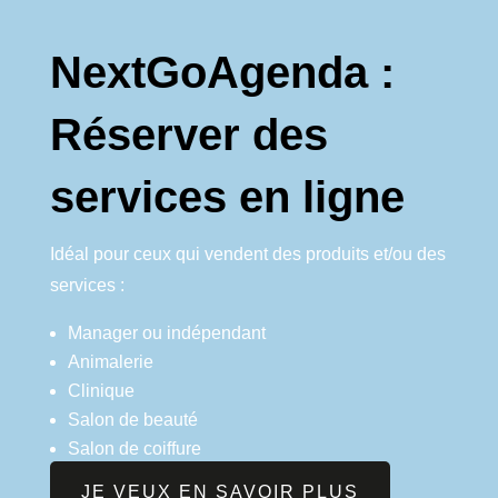
NextGoAgenda :
Réserver des
services en ligne
Idéal pour ceux qui vendent des produits et/ou des
services :
Manager ou indépendant
Animalerie
Clinique
Salon de beauté
Salon de coiffure
JE VEUX EN SAVOIR PLUS