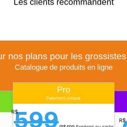
Les clients recommandent
r nos plans pour les grossistes 
Catalogue de produits en ligne
Pro
Paiement unique
599
R$
R$
/
R$499 Espèces ou carte