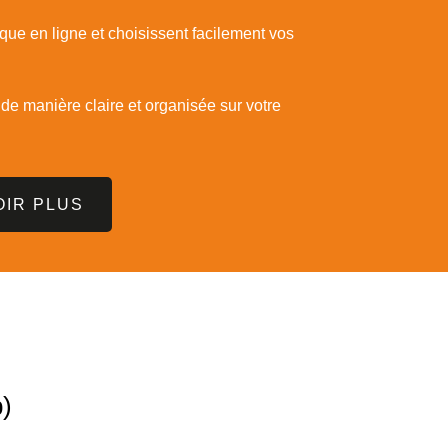
ique en ligne et choisissent facilement vos
e manière claire et organisée sur votre
OIR PLUS
b)
Eau et gaz