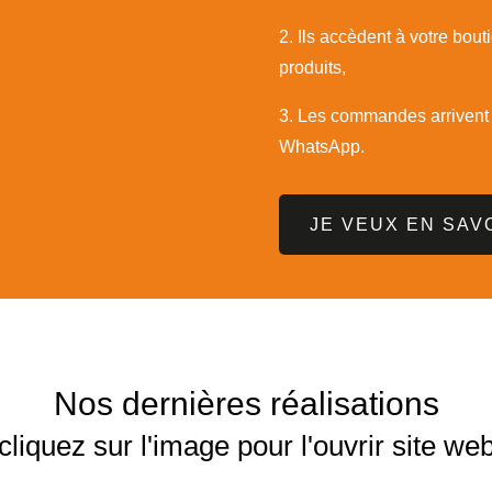
2. Ils accèdent à votre bout
produits,
3. Les commandes arrivent d
WhatsApp.
JE VEUX EN SAV
Nos dernières réalisations
cliquez sur l'image pour l'ouvrir
site we