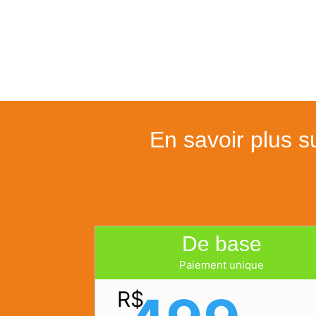
En savoir plus su
De base
Paiement unique
R$